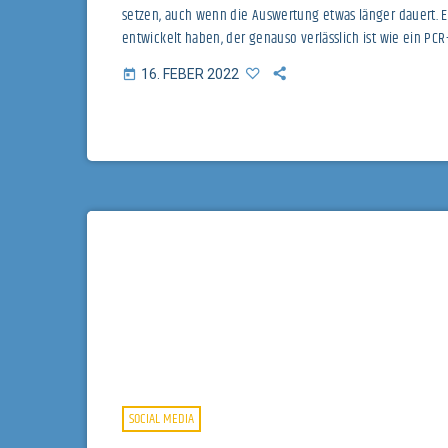
setzen, auch wenn die Auswertung etwas länger dauert. Ei
entwickelt haben, der genauso verlässlich ist wie ein PCR-
https://soundcloud.com/user-992322848/neuer-verlasslic
16. FEBER 2022
today
SOCIAL MEDIA