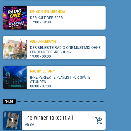
Die Radio ONE 80er Show
DER KULT DER 80ER.
17:00 - 19:00
ABENDPROGRAMM
DER BELIEBTE RADIO ONE-MUSIKMIX OHNE
SENDEUNTERBRECHUNG.
19:00 - 00:00
NACHTPROGRAMM
IHRE PERFEKTE PLAYLIST FÜR SPÄTE
STUNDEN.
00:00 - 07:00
CHART
The Winner Takes It All
1
add_shopping_cart
ABBA