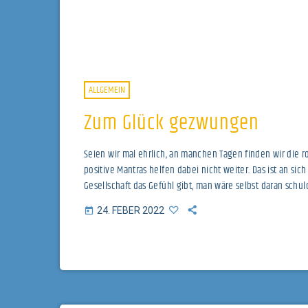
ALLGEMEIN
Zum Glück gezwungen
Seien wir mal ehrlich, an manchen Tagen finden wir die ros
positive Mantras helfen dabei nicht weiter. Das ist an s
Gesellschaft das Gefühl gibt, man wäre selbst daran schu
berichten wir in unserem neuen Beitrag. https://soun
24. FEBER 2022
today