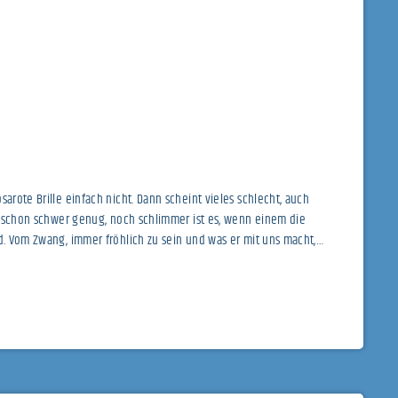
arote Brille einfach nicht. Dann scheint vieles schlecht, auch
ich schon schwer genug, noch schlimmer ist es, wenn einem die
ld. Vom Zwang, immer fröhlich zu sein und was er mit uns macht,
dcloud.com/user-992322848/zum-gluck-gezwungen