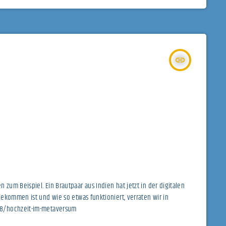
insert_link
um Beispiel. Ein Brautpaar aus Indien hat jetzt in der digitalen
ekommen ist und wie so etwas funktioniert, verraten wir in
48/hochzeit-im-metaversum