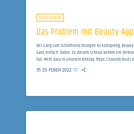
DIGITALISIERUNG
Das Problem mit Beauty-App
Der Gang zum Schönheitschirurgen ist kostspielig, Beaut
Ganz einfach: Daten. Zu diesem Schluss kommt ein Verbr
hat. Mehr dazu in unserem Beitrag. https://soundcloud.
25. FEBER 2022
today