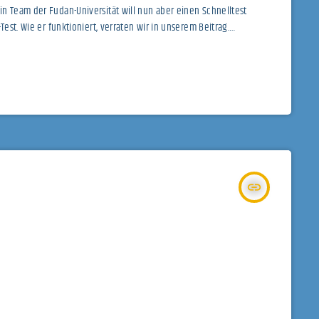
n Team der Fudan-Universität will nun aber einen Schnelltest
Test. Wie er funktioniert, verraten wir in unserem Beitrag.
her-schnelltest
insert_link