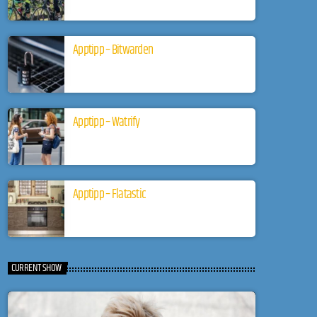
Apptipp – Bitwarden
Apptipp – Watrify
Apptipp – Flatastic
CURRENT SHOW