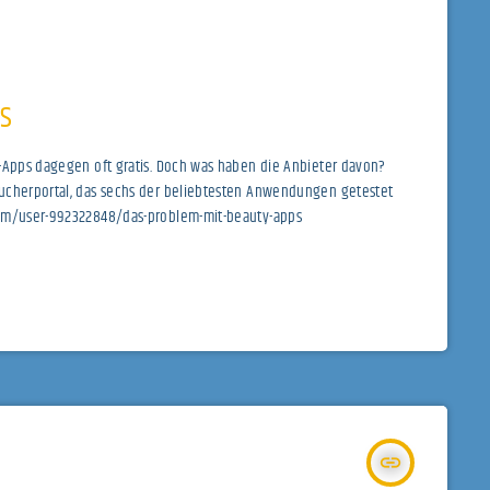
s
y-Apps dagegen oft gratis. Doch was haben die Anbieter davon?
aucherportal, das sechs der beliebtesten Anwendungen getestet
com/user-992322848/das-problem-mit-beauty-apps
insert_link