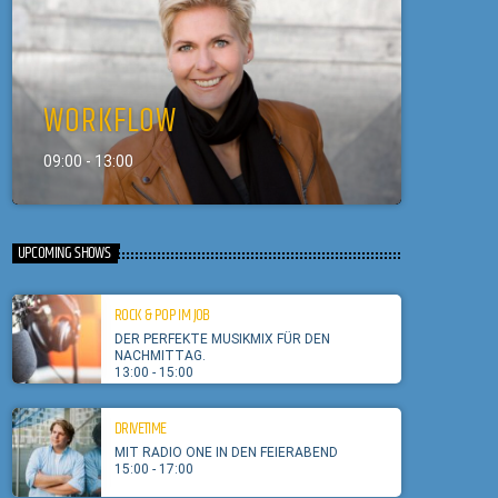
WORKFLOW
09:00 - 13:00
UPCOMING SHOWS
ROCK & POP IM JOB
DER PERFEKTE MUSIKMIX FÜR DEN
NACHMITTAG.
13:00 - 15:00
DRIVETIME
MIT RADIO ONE IN DEN FEIERABEND
15:00 - 17:00