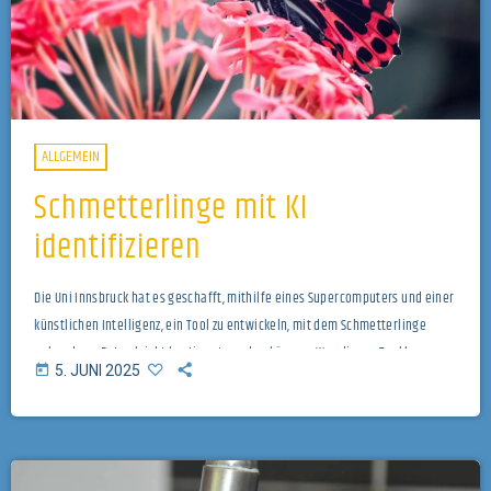
ALLGEMEIN
Schmetterlinge mit KI
identifizieren
Die Uni Innsbruck hat es geschafft, mithilfe eines Supercomputers und einer
künstlichen Intelligenz, ein Tool zu entwickeln, mit dem Schmetterlinge
anhand von Fotos leicht bestimmt werden können. Was dieses Tool kann und
today
5. JUNI 2025
wie die App funktioniert, hat unser Redakteur Mario Toifl mit Johannes
Rüdisser vom Institut der Ökologie der Uni Innsbruck besprochen. Titelbild
von minka2507 auf Pixabay