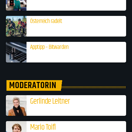
Österreich radelt
Apptipp – Bitwarden
MODERATORIN
Gerlinde Leitner
Mario Toifl