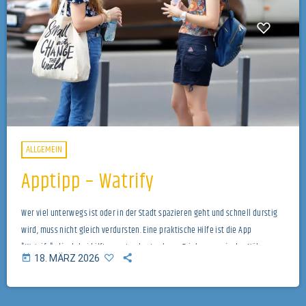
ALLGEMEIN
Apptipp – Watrify
Wer viel unterwegs ist oder in der Stadt spazieren geht und schnell durstig
wird, muss nicht gleich verdursten. Eine praktische Hilfe ist die App
"Watrify", die dabei hilft, spontan kostenloses Trinkwasser in der Nähe aus
today
18. MÄRZ 2026
Trinkbrunnen, Wasserspendern und Quellen zu finden. Die "Watrify"-App gibt
es hier für Android und iOS zum herunterladen. Titelbild von Mircea Iancu auf
Pixabay