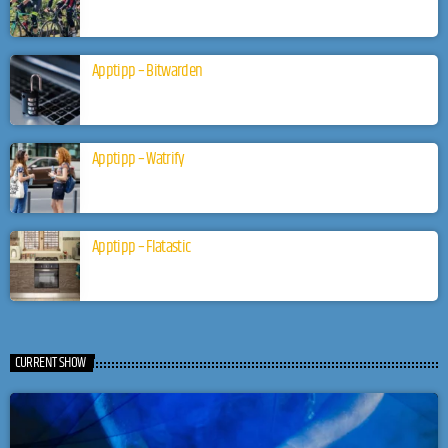
Apptipp – Bitwarden
Apptipp – Watrify
Apptipp – Flatastic
CURRENT SHOW