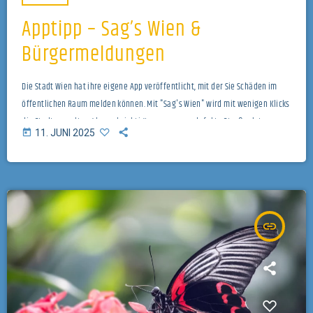
Apptipp – Sag’s Wien &
Bürgermeldungen
Die Stadt Wien hat ihre eigene App veröffentlicht, mit der Sie Schäden im
öffentlichen Raum melden können. Mit "Sag's Wien" wird mit wenigen Klicks
die Stadtverwaltung benachrichtigt, wenn es um defekte Straßenlaternen,
today
11. JUNI 2025
Schäden an Kinderspielplätzen oder ähnliches geht. Für ausgewählte
Gemeinden außerhalb von Wien gibt es dafür die App "Bürgermeldungen".
"Sag's Wien" können Sie hier downloaden, "Bürgermeldungen" hier.
Titelbild von Mircea Iancu auf Pixabay
insert_link