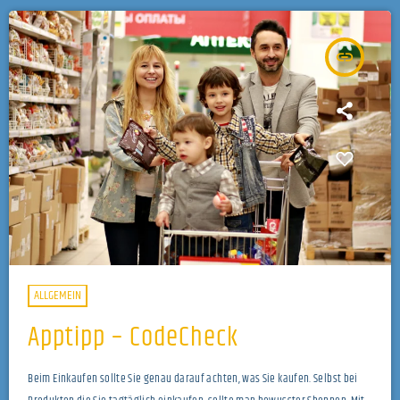
insert_link
ALLGEMEIN
Apptipp – CodeCheck
Beim Einkaufen sollte Sie genau darauf achten, was Sie kaufen. Selbst bei