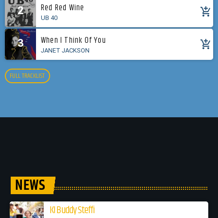
Red Red Wine
2
add_shopping_cart
UB 40
When I Think Of You
3
add_shopping_cart
JANET JACKSON
FULL TRACKLIST
NEWS
KI Buddy Steffi