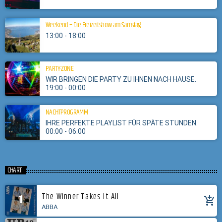
Weekend – Die Freizeitshow am Samstag
13:00 - 18:00
PARTY-ZONE
WIR BRINGEN DIE PARTY ZU IHNEN NACH HAUSE.
19:00 - 00:00
NACHTPROGRAMM
IHRE PERFEKTE PLAYLIST FÜR SPÄTE STUNDEN.
00:00 - 06:00
CHART
The Winner Takes It All
1
add_shopping_cart
ABBA