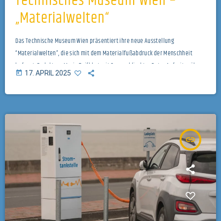
Technisches Museum Wien –
„Materialwelten“
Das Technische Museum Wien präsentiert ihre neue Ausstellung
“Materialwelten”, die sich mit dem Materialfußabdruck der Menschheit
befasst. Redakteur Mario Toifl hat mit Generaldirektor Peter Aufreiter über
today
17. APRIL 2025
die Ausstellung und Ihre Stücke gesprochen. Titelbild von Technisches
Museum Wien
insert_link