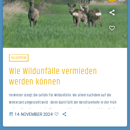
ALLGEMEIN
Wie Wildunfälle vermieden
werden können
Im Winter steigt die Gefahr für Wildunfälle. Vor allem nachdem auf die
Winterzeit umgestellt wird - denn dann fällt der Berufsverkehr in der Früh
und am Abend genau in die Dämmerung. Wie sie trotz dem erhöhten Risiko
today
14. NOVEMBER 2024
die Gefahr von einem Unfall möglichst gering halten, erfährt Redakteur
Mario Toifl im Gespräch mit Sebastian Obrecht vom ARBÖ.