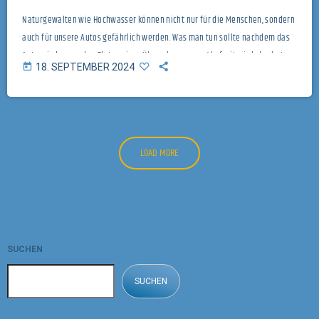
Naturgewalten wie Hochwasser können nicht nur für die Menschen, sondern
auch für unsere Autos gefährlich werden. Was man tun sollte nachdem das
Auto wieder aus den Fluten einer Überschwemmung befreit wird, das hat
today
18. SEPTEMBER 2024
ARBÖ-Vekehrsexperte Johannes Küstner vom ARBÖ-Infodienst im Gespräch
mit Mario Toifl verraten. Titelbild von James Okaja auf Pixabay
LOAD MORE
SUCHEN
SUCHEN