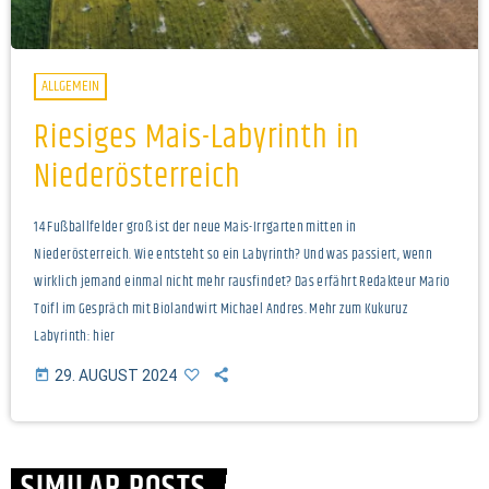
ALLGEMEIN
Riesiges Mais-Labyrinth in
Niederösterreich
14 Fußballfelder groß ist der neue Mais-Irrgarten mitten in
Niederösterreich. Wie entsteht so ein Labyrinth? Und was passiert, wenn
wirklich jemand einmal nicht mehr rausfindet? Das erfährt Redakteur Mario
Toifl im Gespräch mit Biolandwirt Michael Andres. Mehr zum Kukuruz
Labyrinth: hier
today
29. AUGUST 2024
SIMILAR POSTS