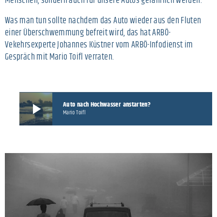
Menschen, sondern auch für unsere Autos gefährlich werden.
Was man tun sollte nachdem das Auto wieder aus den Fluten
einer Überschwemmung befreit wird, das hat ARBÖ-
Vekehrsexperte Johannes Küstner vom ARBÖ-Infodienst im
Gespräch mit Mario Toifl verraten.
Auto nach Hochwasser anstarten?
play_arrow
Mario Toifl