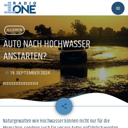
menu
ALLGEMEIN
AUTO NACH HOCHWASSER
ANSTARTEN?
18. SEPTEMBER 2024
today
share
email
Naturgewalten wie Hochwasser können nicht nur für die