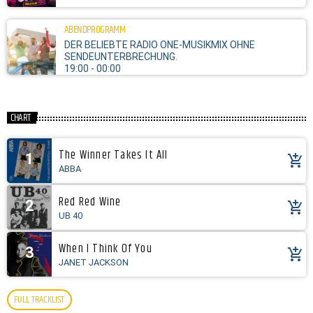
ABENDPROGRAMM
DER BELIEBTE RADIO ONE-MUSIKMIX OHNE
SENDEUNTERBRECHUNG.
19:00 - 00:00
CHART
The Winner Takes It All
1
add_shopping_cart
ABBA
Red Red Wine
2
add_shopping_cart
UB 40
When I Think Of You
3
add_shopping_cart
JANET JACKSON
FULL TRACKLIST