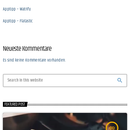
Apptipp – Watrify
Apptipp – Flatastic
Neueste Kommentare
Es sind keine Kommentare vorhanden.
search
FEATURED POST
insert_link