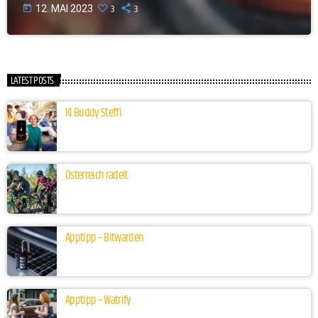
3
3
today
12. MAI 2023
LATEST POSTS
KI Buddy Steffi
Österreich radelt
Apptipp – Bitwarden
Apptipp – Watrify