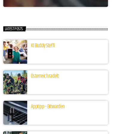
LATEST POSTS
KI Buddy Steffi
Österreich radelt
Apptipp – Bitwarden