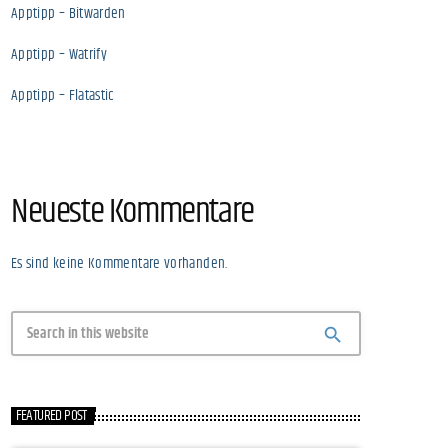
Apptipp – Bitwarden
Apptipp – Watrify
Apptipp – Flatastic
Neueste Kommentare
Es sind keine Kommentare vorhanden.
search
FEATURED POST