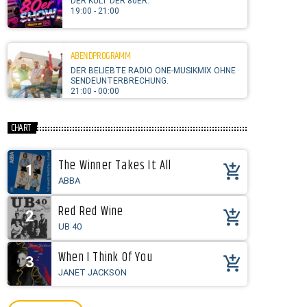
DER KULT DER 80ER.
19:00 - 21:00
ABENDPROGRAMM
DER BELIEBTE RADIO ONE-MUSIKMIX OHNE
SENDEUNTERBRECHUNG.
21:00 - 00:00
CHART
The Winner Takes It All
1
add_shopping_cart
ABBA
Red Red Wine
2
add_shopping_cart
UB 40
When I Think Of You
3
add_shopping_cart
JANET JACKSON