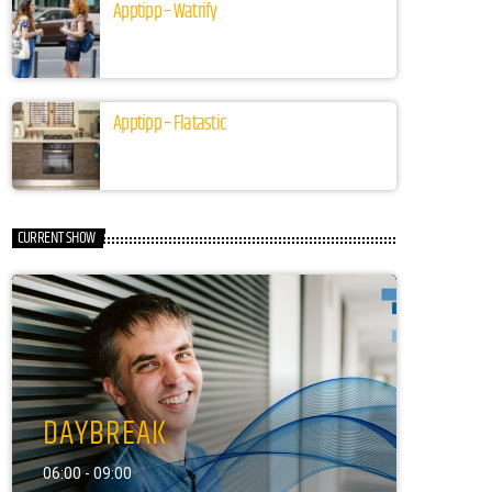
Apptipp – Watrify
Apptipp – Flatastic
CURRENT SHOW
DAYBREAK
06:00 - 09:00