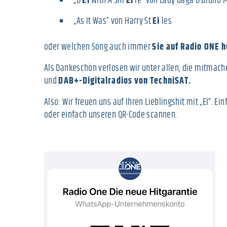
„D
Ei
With A Sm
Ei
le“ von Lady Gaga & Bruno 
„As It Was“ von Harry St
Ei
les
oder welchen Song auch immer
Sie auf Radio ONE 
Als Dankeschön verlosen wir unter allen, die mitmach
und
DAB+-Digitalradios von TechniSAT.
Also: Wir freuen uns auf Ihren Lieblingshit mit „EI“. 
oder einfach unseren QR-Code scannen.