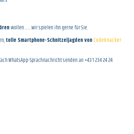
Mars
hören
wollen…….wir spielen ihn gerne für Sie.
en,
tolle Smartphone-Schnitzeljagden von
Codeknacker
Einfach WhatsApp-Sprachnachricht senden an +43 1 234 24 24