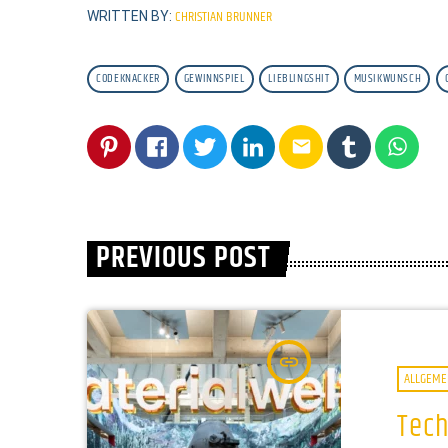
CHRISTIAN BRUNNER
WRITTEN BY:
CODEKNACKER
GEWINNSPIEL
LIEBLINGSHIT
MUSIKWUNSCH
email
PREVIOUS POST
insert_link
ALLGEME
Tec