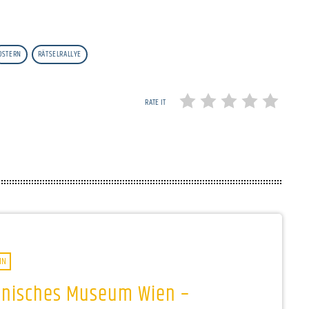
OSTERN
RÄTSELRALLYE
RATE IT
IN
hnisches Museum Wien –