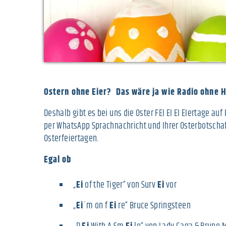
Ostern ohne Eier? Das wäre ja wie Radio ohne H
Deshalb gibt es bei uns die Oster FEI EI EI EIertage au
per WhatsApp Sprachnachricht und Ihrer Osterbotschaf
Osterfeiertagen.
Egal ob
„
Ei
of the Tiger“ von Surv
Ei
vor
„
Ei
´m on f
Ei
re“ Bruce Springsteen