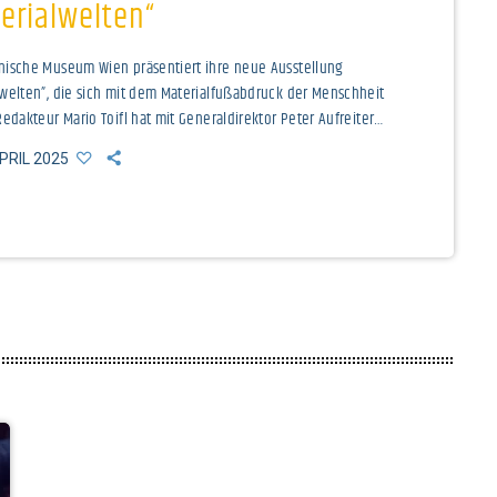
erialwelten“
nische Museum Wien präsentiert ihre neue Ausstellung
lwelten”, die sich mit dem Materialfußabdruck der Menschheit
Redakteur Mario Toifl hat mit Generaldirektor Peter Aufreiter
 Ausstellung und Ihre Stücke gesprochen. Titelbild von
APRIL 2025
ches Museum Wien