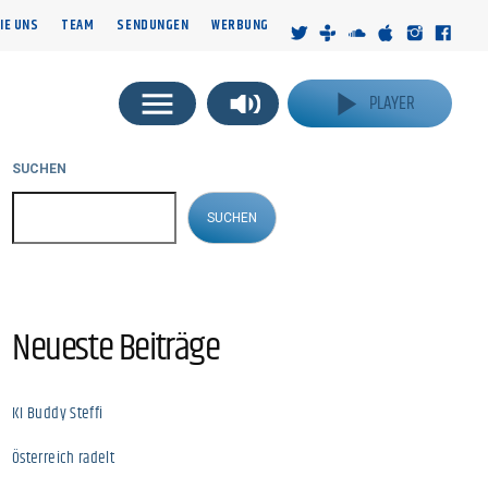
IE UNS
TEAM
SENDUNGEN
WERBUNG
menu
volume_up
play_arrow
PLAYER
NG
INFOS
SUCHEN
SUCHEN
Neueste Beiträge
KI Buddy Steffi
Österreich radelt