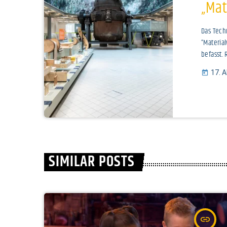
„Mat
Das Tech
“Materia
befasst. 
über die
17. 
today
Technis
SIMILAR POSTS
insert_link