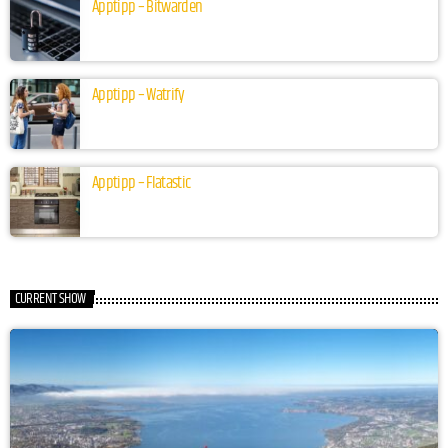
Apptipp – Bitwarden
Apptipp – Watrify
Apptipp – Flatastic
CURRENT SHOW