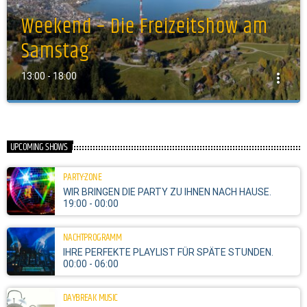
Weekend – Die Freizeitshow am
Samstag
more_vert
13:00 - 18:00
Weekend – Die Freizeitshow am Samstag
close
Good Vibes und viel Abwechslung am Wochenende!
UPCOMING SHOWS
PARTY-ZONE
WIR BRINGEN DIE PARTY ZU IHNEN NACH HAUSE.
19:00 - 00:00
NACHTPROGRAMM
IHRE PERFEKTE PLAYLIST FÜR SPÄTE STUNDEN.
00:00 - 06:00
DAYBREAK MUSIC