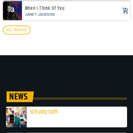
When I Think Of You
3
add_shopping_cart
JANET JACKSON
FULL TRACKLIST
NEWS
KI Buddy Steffi