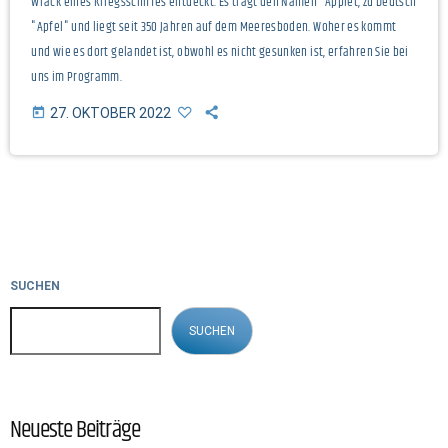
Wrack eines Kriegsschiffes entdeckt. Es trägt den Namen "Äpplet, zu Deutsch
"Apfel" und liegt seit 350 Jahren auf dem Meeresboden. Woher es kommt
und wie es dort gelandet ist, obwohl es nicht gesunken ist, erfahren Sie bei
uns im Programm.
today
27. OKTOBER 2022
SUCHEN
SUCHEN
Neueste Beiträge