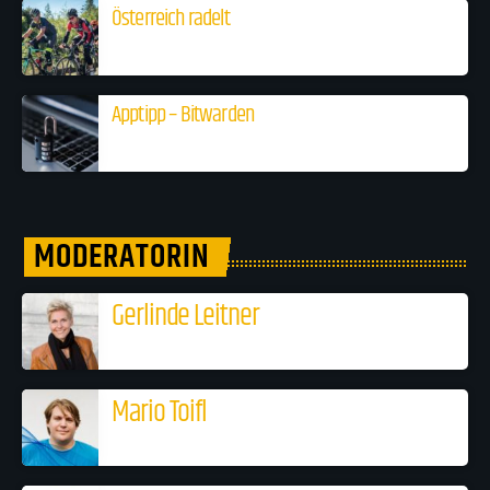
Österreich radelt
Apptipp – Bitwarden
MODERATORIN
Gerlinde Leitner
Mario Toifl