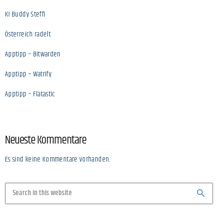
KI Buddy Steffi
Österreich radelt
Apptipp – Bitwarden
Apptipp – Watrify
Apptipp – Flatastic
Neueste Kommentare
Es sind keine Kommentare vorhanden.
search