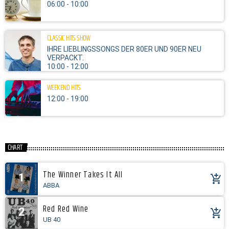
06:00 - 10:00
CLASSIC HITS SHOW
IHRE LIEBLINGSSONGS DER 80ER UND 90ER NEU
VERPACKT.
10:00 - 12:00
WEEKEND HITS
12:00 - 19:00
CHART
The Winner Takes It All
1
add_shopping_cart
ABBA
Red Red Wine
2
add_shopping_cart
UB 40