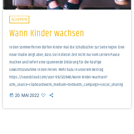
ALLGEMEIN
Wann Kinder wachsen
In den Sommerferien dürfen Kinder mal die Schulbücher zur Seite legen. Eine
neue Studie zeigt aber, dass sie in dieser Zeit nicht nur vom Lernen Pause
machen und liefert eine spannende Erklärung für die häufige
Gewichtszunahme in den Ferien. Mehr dazu in unserem Beitrag.
https://soundcloud.com/user-992322848/wann-kinder-wachsen?
utm_source=clipboard&utm_medium=text&utm_campaign=social_sharing
today
20. MAI 2022