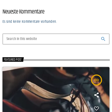
Neueste Kommentare
Es sind keine Kommentare vorhanden.
search
FEATURED POST
insert_link