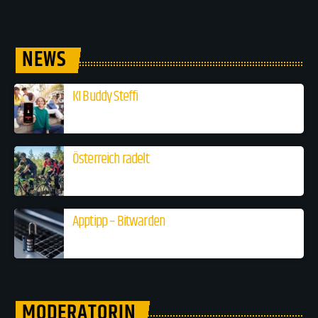
NEWS
KI Buddy Steffi
Österreich radelt
Apptipp – Bitwarden
MODERATORIN