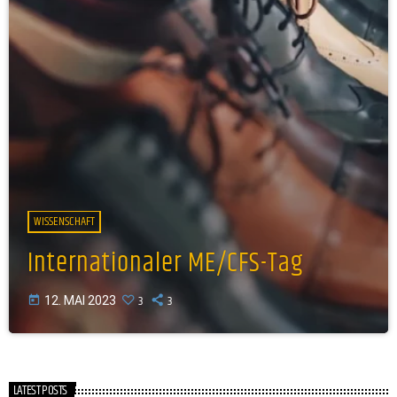
WISSENSCHAFT
Internationaler ME/CFS-Tag
3
3
today
12. MAI 2023
LATEST POSTS