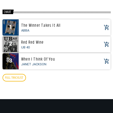
CHART
The Winner Takes It All
1
add_shopping_cart
ABBA
Red Red Wine
2
add_shopping_cart
UB 40
When I Think Of You
3
add_shopping_cart
JANET JACKSON
FULL TRACKLIST