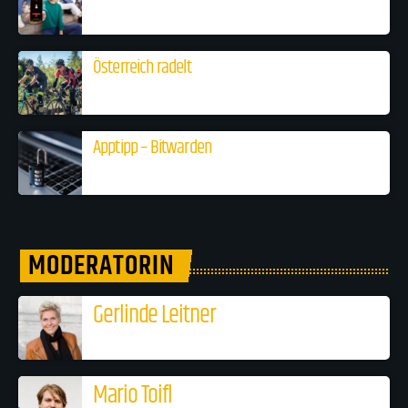
Österreich radelt
Apptipp – Bitwarden
MODERATORIN
Gerlinde Leitner
Mario Toifl