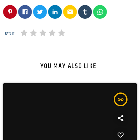
email
RATE IT
YOU MAY ALSO LIKE
insert_link