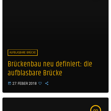
AUFBLASBARE BRÜCKE
Brückenbau neu definiert: die
aufblasbare Brücke
today
27. FEBER 2018
insert_link