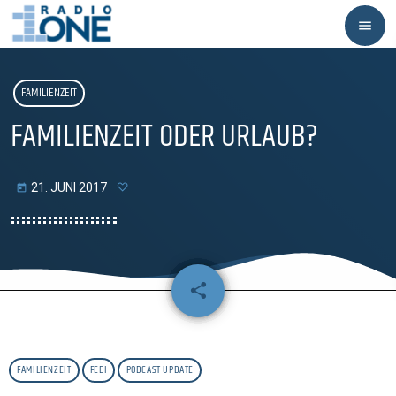
menu
FAMILIENZEIT
FAMILIENZEIT ODER URLAUB?
21. JUNI 2017
today
share
email
FAMILIENZEIT
FEEI
PODCAST UPDATE