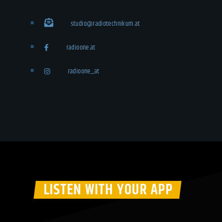
studio@radiotechnikum.at
radioone.at
radioone_at
LISTEN WITH YOUR APP