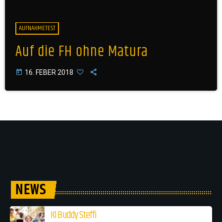
AUFNAHMETEST
Auf die FH ohne Matura
today
16. FEBER 2018
NEWS
KI Buddy Steffi