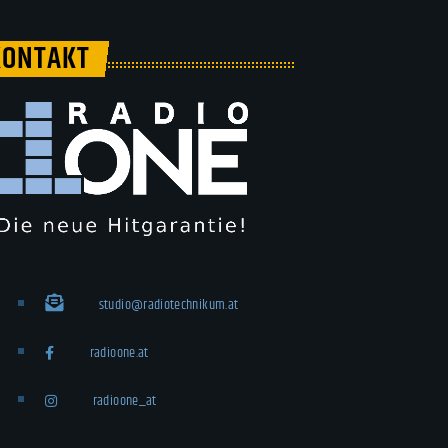
KONTAKT
studio@radiotechnikum.at
radioone.at
radioone_at