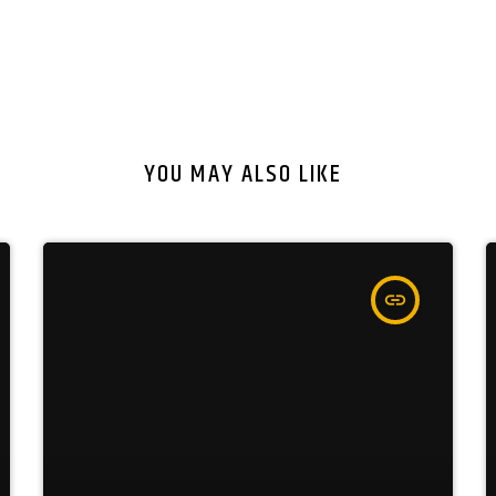
YOU MAY ALSO LIKE
insert_link