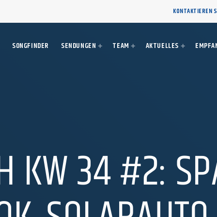
KONTAKTIEREN S
SONGFINDER
SENDUNGEN
TEAM
AKTUELLES
EMPFA
H KW 34 #2: S