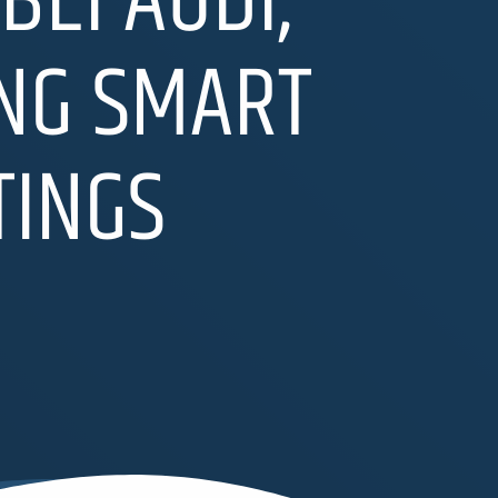
BEI AUDI,
NG SMART
TINGS