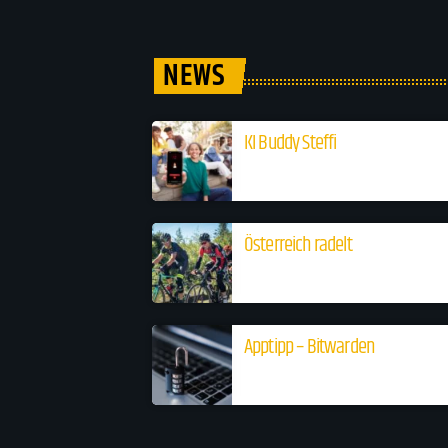
NEWS
KI Buddy Steffi
Österreich radelt
Apptipp – Bitwarden