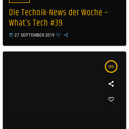
Die Technik-News der Woche –
What’s Tech #39
today
27. SEPTEMBER 2019
insert_link