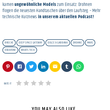
kamen
ungewöhnliche Models
zum Einsatz: Drohnen
flogen die neuesten Handtaschen über den Laufsteg. – Mehr
technische Kurznews
in unserem aktuellen Podcast!
BRÜCKE
DEEP SPACE GATEWAY
DOLCE & GABBANA
DROHNE
MARS
VODAFONE
WHATS TECH
email
RATE IT
YOU MAY ALSO LIKE