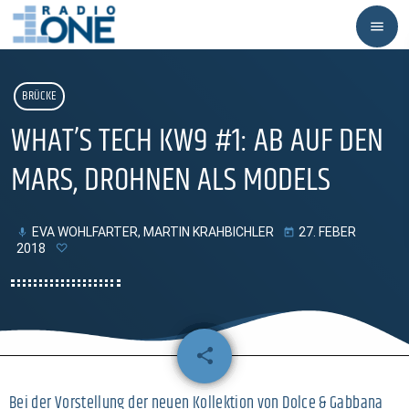
menu
BRÜCKE
WHAT’S TECH KW9 #1: AB AUF DEN
MARS, DROHNEN ALS MODELS
EVA WOHLFARTER, MARTIN KRAHBICHLER
27. FEBER
mic
today
2018
share
email
Bei der Vorstellung der neuen Kollektion von Dolce & Gabbana