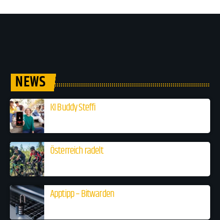
NEWS
KI Buddy Steffi
Österreich radelt
Apptipp – Bitwarden