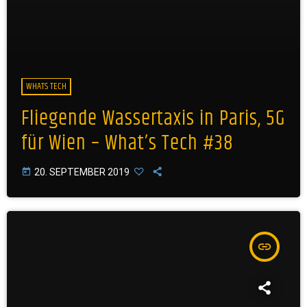
WHATS TECH
Fliegende Wassertaxis in Paris, 5G
für Wien – What’s Tech #38
today
20. SEPTEMBER 2019
insert_link