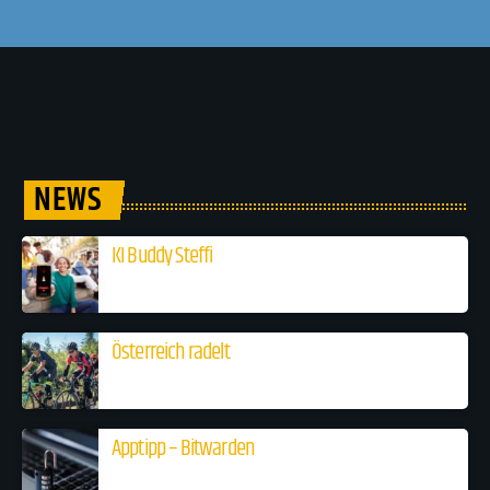
NEWS
KI Buddy Steffi
Österreich radelt
Apptipp – Bitwarden