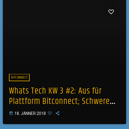
BITCONNECT
Whats Tech KW 3 #2: Aus für
Plattform Bitconnect; Schwere
Zeiten für YouTuber;
today
18. JÄNNER 2018