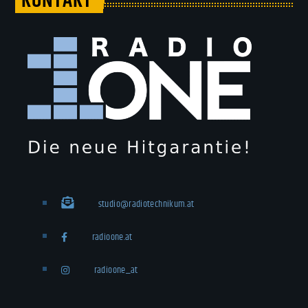
KONTAKT
studio@radiotechnikum.at
radioone.at
radioone_at