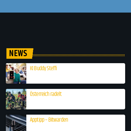
NEWS
KI Buddy Steffi
Österreich radelt
Apptipp – Bitwarden