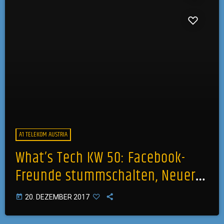
A1 TELEKOM AUSTRIA
What’s Tech KW 50: Facebook-
Freunde stummschalten, Neuer
Geschwindigkeitesrekord von
today
20. DEZEMBER 2017
Hyperloop One