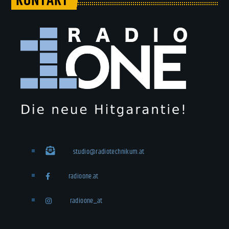
KONTAKT
studio@radiotechnikum.at
radioone.at
radioone_at