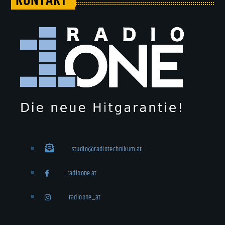
KONTAKT
studio@radiotechnikum.at
radioone.at
radioone_at