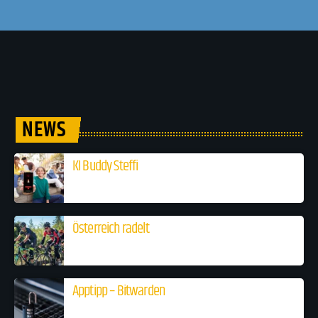
NEWS
KI Buddy Steffi
Österreich radelt
Apptipp – Bitwarden