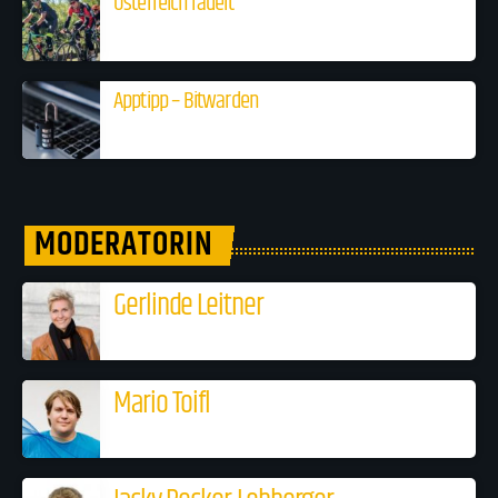
Österreich radelt
Apptipp – Bitwarden
MODERATORIN
Gerlinde Leitner
Mario Toifl