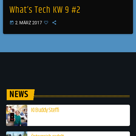
What’s Tech KW 9 #2
today
2. MÄRZ 2017
NEWS
KI Buddy Steffi