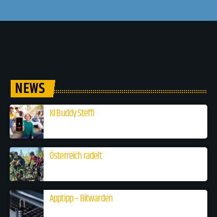
NEWS
KI Buddy Steffi
Österreich radelt
Apptipp – Bitwarden