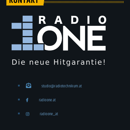
KONTAKT
studio@radiotechnikum.at
radioone.at
radioone_at