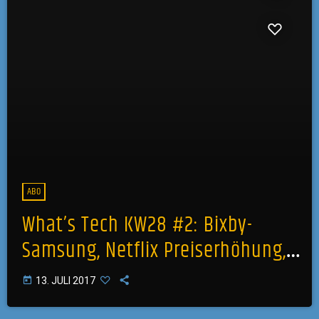
ABO
What’s Tech KW28 #2: Bixby-
Samsung, Netflix Preiserhöhung,
Negativschlagzeilen bei Tesla,
today
13. JULI 2017
Mobiltelefone ohne Akku