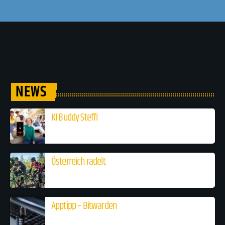
NEWS
KI Buddy Steffi
Österreich radelt
Apptipp – Bitwarden