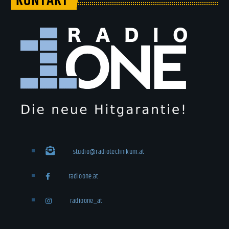
KONTAKT
studio@radiotechnikum.at
radioone.at
radioone_at