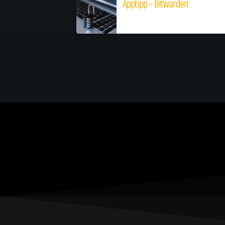
Apptipp – Bitwarden