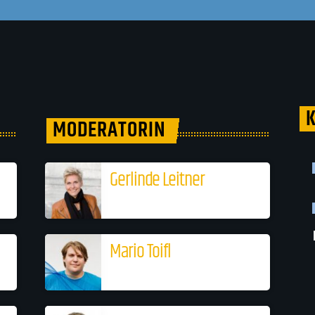
MODERATORIN
Gerlinde Leitner
Mario Toifl