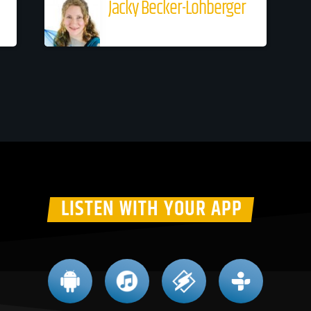
Jacky Becker-Lohberger
LISTEN WITH YOUR APP