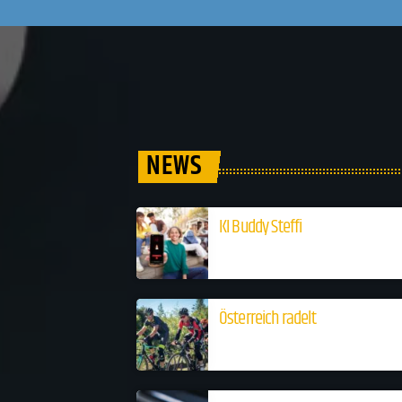
NEWS
KI Buddy Steffi
Österreich radelt