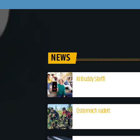
NEWS
KI Buddy Steffi
Österreich radelt