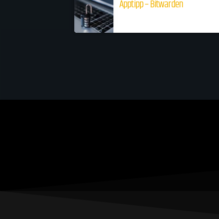
Apptipp – Bitwarden