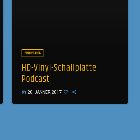
INNOVATION
HD-Vinyl-Schallplatte
Podcast
20. JÄNNER 2017
today