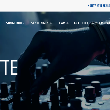
KONTAKTIEREN S
SONGFINDER
SENDUNGEN
TEAM
AKTUELLES
EMPFA
TTE