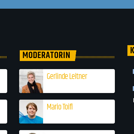
MODERATORIN
Gerlinde Leitner
Mario Toifl