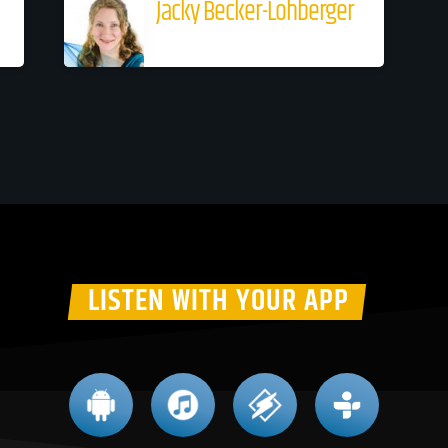
Jacky Becker-Lohberger
LISTEN WITH YOUR APP