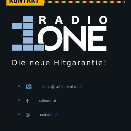
KONTAKT
studio@radiotechnikum.at
radioone.at
radioone_at