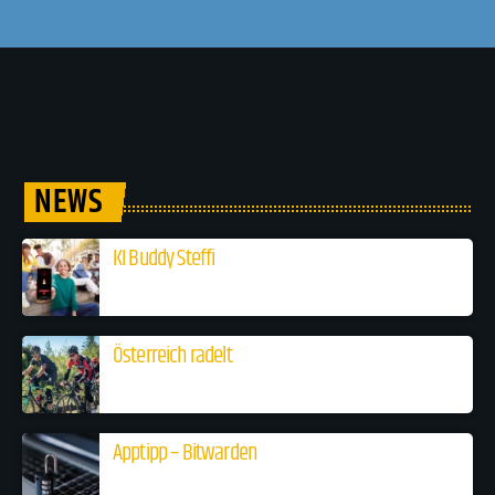
NEWS
KI Buddy Steffi
Österreich radelt
Apptipp – Bitwarden