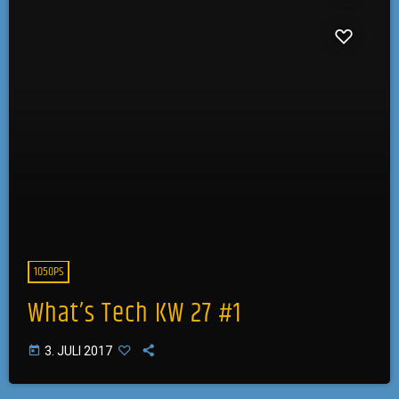
1050PS
What’s Tech KW 27 #1
today
3. JULI 2017