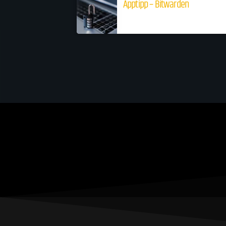
Apptipp – Bitwarden