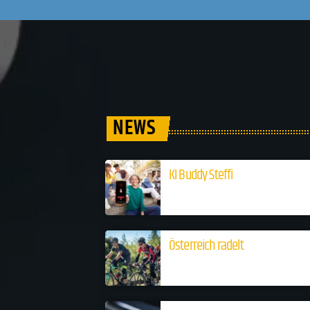
NEWS
KI Buddy Steffi
Österreich radelt