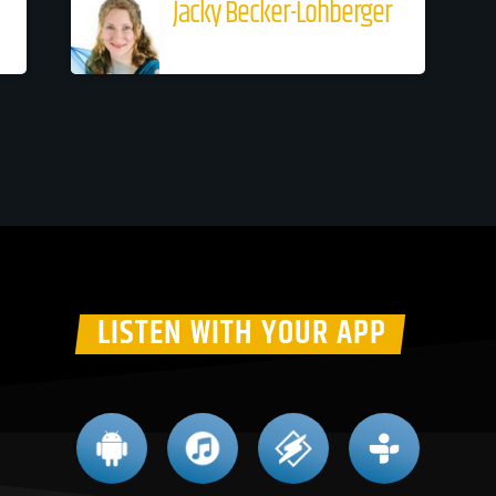
Jacky Becker-Lohberger
LISTEN WITH YOUR APP