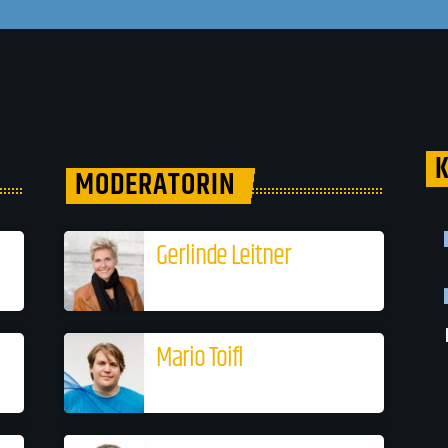
MODERATORIN
Gerlinde Leitner
Mario Toifl