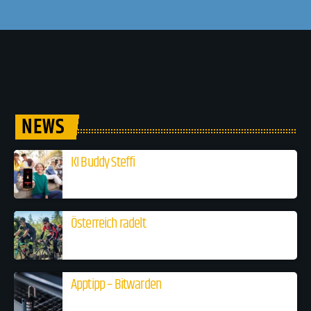
NEWS
KI Buddy Steffi
Österreich radelt
Apptipp – Bitwarden