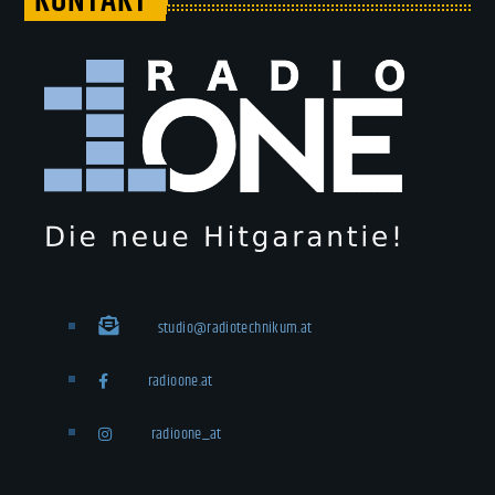
KONTAKT
studio@radiotechnikum.at
radioone.at
radioone_at