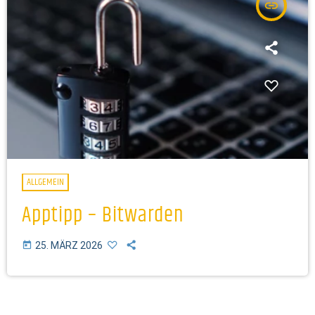
insert_link
ALLGEMEIN
Apptipp – Bitwarden
today
25. MÄRZ 2026