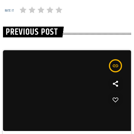
RATE IT
PREVIOUS POST
insert_link