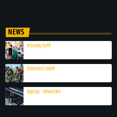
NEWS
KI Buddy Steffi
Österreich radelt
Apptipp – Bitwarden