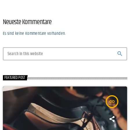
Neueste Kommentare
Es sind keine Kommentare vorhanden.
search
FEATURED POST
insert_link