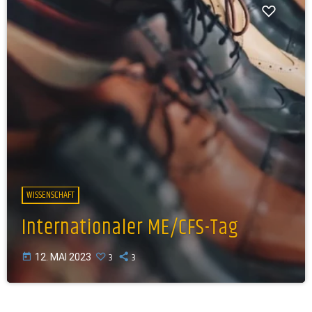
WISSENSCHAFT
Internationaler ME/CFS-Tag
3
3
today
12. MAI 2023