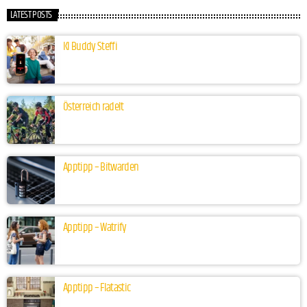
LATEST POSTS
KI Buddy Steffi
Österreich radelt
Apptipp – Bitwarden
Apptipp – Watrify
Apptipp – Flatastic