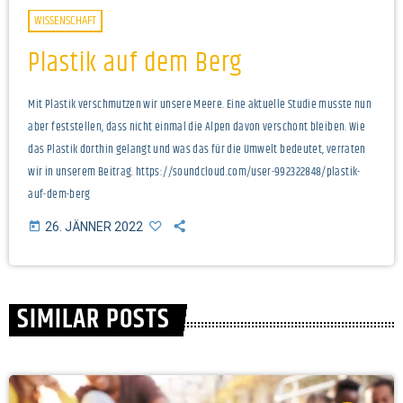
WISSENSCHAFT
Plastik auf dem Berg
Mit Plastik verschmutzen wir unsere Meere. Eine aktuelle Studie musste nun
aber feststellen, dass nicht einmal die Alpen davon verschont bleiben. Wie
das Plastik dorthin gelangt und was das für die Umwelt bedeutet, verraten
wir in unserem Beitrag. https://soundcloud.com/user-992322848/plastik-
auf-dem-berg
today
26. JÄNNER 2022
SIMILAR POSTS