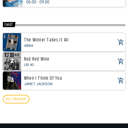
06:00 - 09:00
CHART
The Winner Takes It All
1
add_shopping_cart
ABBA
Red Red Wine
2
add_shopping_cart
UB 40
When I Think Of You
3
add_shopping_cart
JANET JACKSON
FULL TRACKLIST