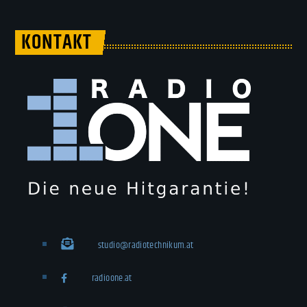
KONTAKT
studio@radiotechnikum.at
radioone.at