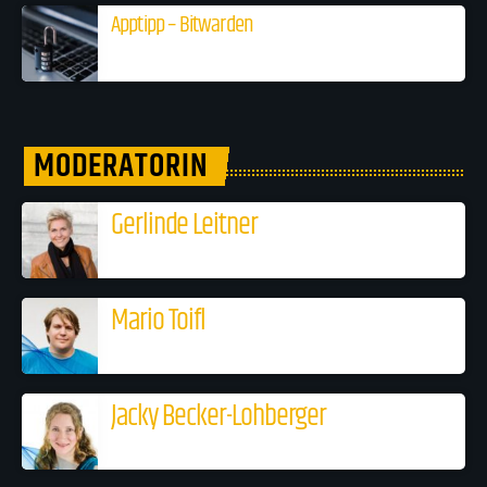
Apptipp – Bitwarden
MODERATORIN
Gerlinde Leitner
Mario Toifl
Jacky Becker-Lohberger