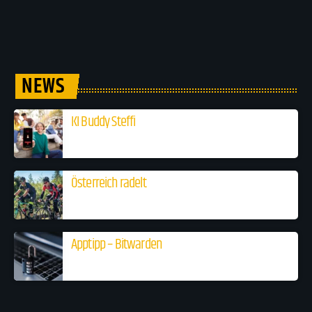
NEWS
KI Buddy Steffi
Österreich radelt
Apptipp – Bitwarden