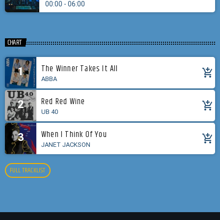
00:00 - 06:00
CHART
The Winner Takes It All
1
add_shopping_cart
ABBA
Red Red Wine
2
add_shopping_cart
UB 40
When I Think Of You
3
add_shopping_cart
JANET JACKSON
FULL TRACKLIST