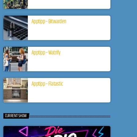
Apptipp – Bitwarden
Apptipp – Watrify
Apptipp – Flatastic
CURRENT SHOW