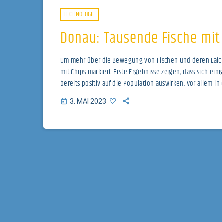
TECHNOLOGIE
Donau: Tausende Fische mit
Um mehr über die Bewegung von Fischen und deren Laich
mit Chips markiert. Erste Ergebnisse zeigen, dass sich 
bereits positiv auf die Population auswirken. Vor allem
Flussregulierungen und dem Ausbau von Wasserkraftwerk
3. MAI 2023
today
diesen Veränderungen nun leben. In Traisen und […]