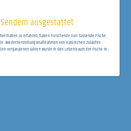
 Sendern ausgestattet
verhalten zu erfahren, haben Forschende nun Tausende Fische
einige Wiederherstellungsmaßnahmen von natürlichen Zuläufen
 in den vergangenen Jahren wurde in den Lebensraum der Fische mit
en stark eingegriffen. Fische und andere Lebewesen müssen mit