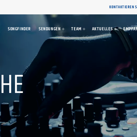
KONTAKTIEREN S
SONGFINDER
SENDUNGEN
TEAM
AKTUELLES
EMPFA
CHE