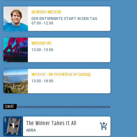
DAYBREAK WEEKEND
DER ENTSPANNTE START IN DEN TAG
07:00 - 12:00
WEEKEND HITS
12:00 - 13:00
Weekend – Die Freizeitshow am Samstag
13:00 - 18:00
CHART
The Winner Takes It All
1
add_shopping_cart
ABBA