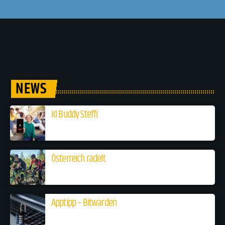
NEWS
KI Buddy Steffi
Österreich radelt
Apptipp – Bitwarden