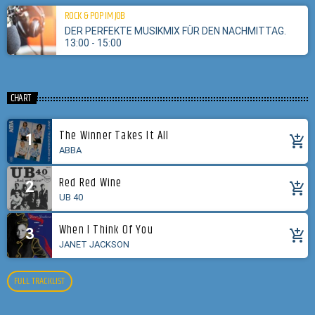
ROCK & POP IM JOB
DER PERFEKTE MUSIKMIX FÜR DEN NACHMITTAG.
13:00 - 15:00
CHART
The Winner Takes It All
1
add_shopping_cart
ABBA
Red Red Wine
2
add_shopping_cart
UB 40
When I Think Of You
3
add_shopping_cart
JANET JACKSON
FULL TRACKLIST