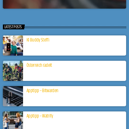
LATEST POSTS
KI Buddy Steffi
Österreich radelt
Apptipp – Bitwarden
Apptipp – Watrify