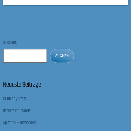
profitieren davon. Doch wie kann ich mir das genau vorstellen? Warum
braucht es da? Und ist das mit jeder Bewirtschaftung möglich? Diese und
noch mehr Fragen hat uns Julia Wenin, Projektentwicklerin für Photovoltaik
[…]
SUCHEN
SUCHEN
Neueste Beiträge
KI Buddy Steffi
Österreich radelt
Apptipp – Bitwarden