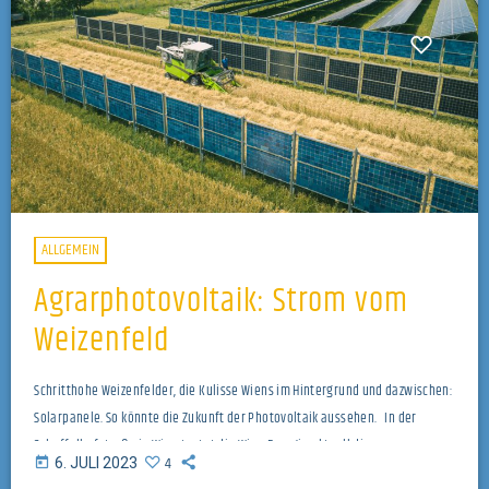
ALLGEMEIN
Agrarphotovoltaik: Strom vom
Weizenfeld
Schritthohe Weizenfelder, die Kulisse Wiens im Hintergrund und dazwischen:
Solarpanele. So könnte die Zukunft der Photovoltaik aussehen. In der
Schaffelhofstraße in Wien testet die Wien Energie aktuell die
4
today
6. JULI 2023
Doppelnutzung der Felder. Sowohl Landwirtschaft, als auch Stromerzeugung