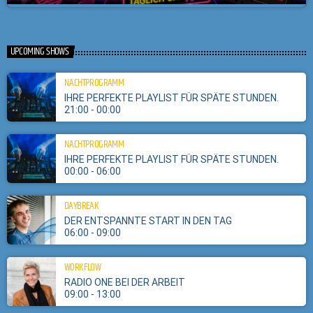
Die Radio ONE 80er Show
close
Der Kult der 80er.
UPCOMING SHOWS
Kim Wilde präsentiert jeden Freitag ab 15h die besten Pop und Rock Songs
NACHTPROGRAMM
aus den 80ern.
IHRE PERFEKTE PLAYLIST FÜR SPÄTE STUNDEN.
21:00 - 00:00
NACHTPROGRAMM
IHRE PERFEKTE PLAYLIST FÜR SPÄTE STUNDEN.
00:00 - 06:00
DAYBREAK
DER ENTSPANNTE START IN DEN TAG
06:00 - 09:00
WORKFLOW
RADIO ONE BEI DER ARBEIT
09:00 - 13:00