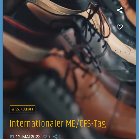
WISSENSCHAFT
Internationaler ME/CFS-Tag
3
3
today
12. MAI 2023