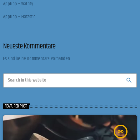
Apptipp – Watrify
Apptipp – Flatastic
Neueste Kommentare
Es sind keine Kommentare vorhanden.
search
FEATURED POST
insert_link