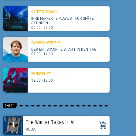
NACHTPROGRAMM
IHRE PERFEKTE PLAYLIST FÜR SPÄTE
STUNDEN.
00:00 - 07:00
DAYBREAK WEEKEND
DER ENTSPANNTE START IN DEN TAG
07:00 - 12:00
WEEKEND HITS
12:00 - 13:00
CHART
The Winner Takes It All
1
add_shopping_cart
ABBA