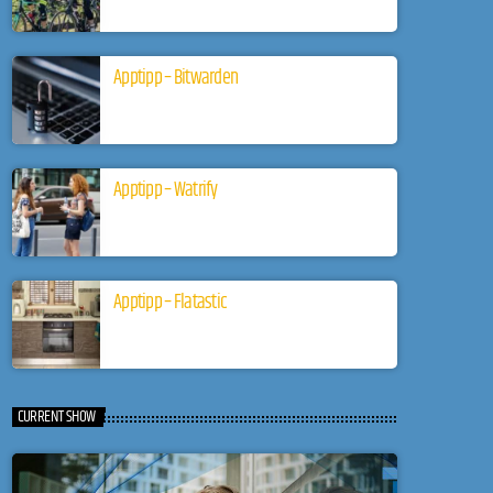
Apptipp – Bitwarden
Apptipp – Watrify
Apptipp – Flatastic
CURRENT SHOW