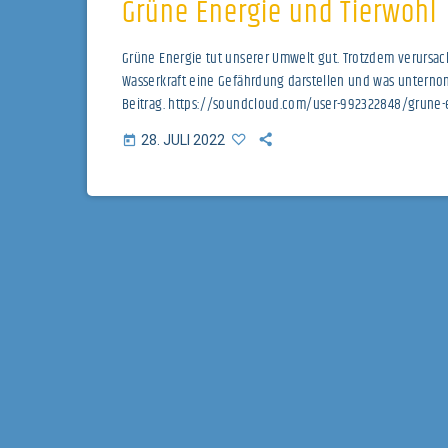
Grüne Energie und Tierwohl
Grüne Energie tut unserer Umwelt gut. Trotzdem verursach
Wasserkraft eine Gefährdung darstellen und was unternom
Beitrag. https://soundcloud.com/user-992322848/grune-
utm_source=clipboard&utm_medium=text&utm_campaig
28. JULI 2022
today