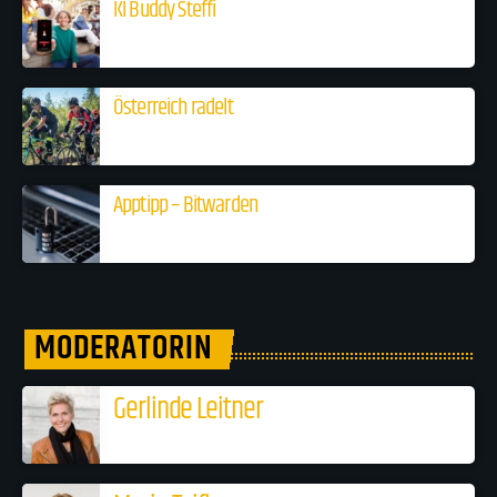
KI Buddy Steffi
Österreich radelt
Apptipp – Bitwarden
MODERATORIN
Gerlinde Leitner