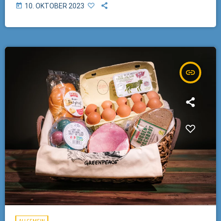
today
10. OKTOBER 2023
Beitragsbilder ©Greenpeace
insert_link