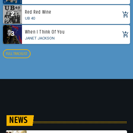
Red Red Wine
2
add_shopping_cart
UB 40
When I Think Of You
3
add_shopping_cart
JANET JACKSON
FULL TRACKLIST
NEWS