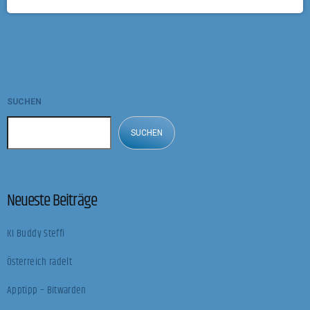
Interview erzählt. Beitragsbild: © Dariusz Sankowski/Pixabay
SUCHEN
SUCHEN
Neueste Beiträge
KI Buddy Steffi
Österreich radelt
Apptipp – Bitwarden