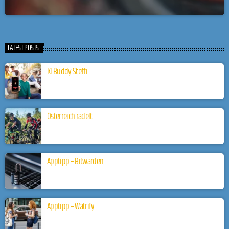
LATEST POSTS
KI Buddy Steffi
Österreich radelt
Apptipp – Bitwarden
Apptipp – Watrify