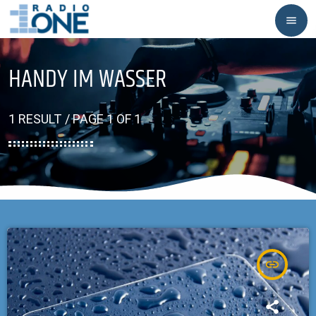
menu
HANDY IM WASSER
1 RESULT / PAGE 1 OF 1
insert_link