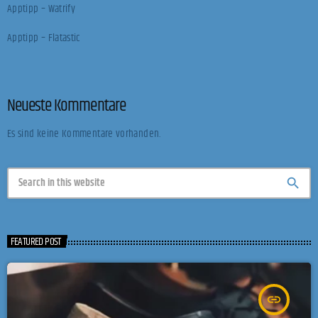
Apptipp – Watrify
Apptipp – Flatastic
Neueste Kommentare
Es sind keine Kommentare vorhanden.
search
FEATURED POST
insert_link