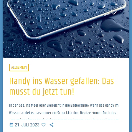
ALLGEMEIN
Handy ins Wasser gefallen: Das
musst du jetzt tun!
In den See, ins Meer oder vielleicht in die Badewanne? Wenn das Handy im
Wasser landet ist das immer ein Schock für ihre Besitzer:innen. Doch das
Smartphone ist dadurch nicht automatisch kaputt. Was Sie tun sollten, um
today
21. JULI 2023
Ihr Handy schnellstmöglich zu retten, hat Manuel Häußermann von iFixit im