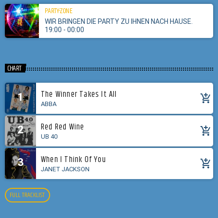
PARTY-ZONE
WIR BRINGEN DIE PARTY ZU IHNEN NACH HAUSE.
19:00 - 00:00
CHART
The Winner Takes It All
1
add_shopping_cart
ABBA
Red Red Wine
2
add_shopping_cart
UB 40
When I Think Of You
3
add_shopping_cart
JANET JACKSON
FULL TRACKLIST