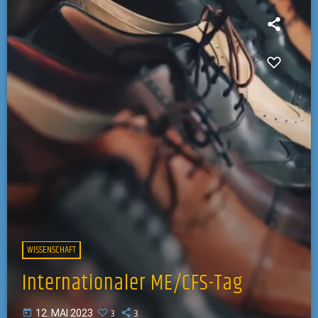
WISSENSCHAFT
Internationaler ME/CFS-Tag
3
3
today
12. MAI 2023