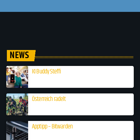
NEWS
KI Buddy Steffi
Österreich radelt
Apptipp – Bitwarden