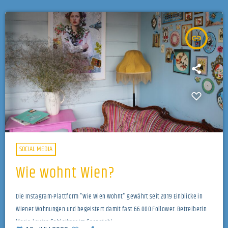
insert_link
SOCIAL MEDIA
Wie wohnt Wien?
Die Instagram-Plattform "Wie Wien Wohnt" gewährt seit 2019 Einblicke in
Wiener Wohnungen und begeistert damit fast 66.000 Follower. Betreiberin
Marie-Louise Gahleitner im Gespräch!