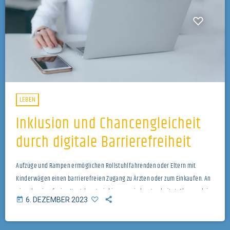
LEBEN
Inklusion und Chancengleicheit
durch digitale Barrierefreiheit
Aufzüge und Rampen ermöglichen Rollstuhlfahrenden oder Eltern mit
Kinderwägen einen barrierefreien Zugang zu Ärzten oder zum Einkaufen. An
einer barrierefreien Umgebung wird immer wieder gearbeitet. Aber auch im
today
6. DEZEMBER 2023
Netz können für manche Persone Hürden und Stolpersteine auftauchen.
Theresa Hödl von Accessiway setzt sich mit ihrer Arbeit dafür ein, diese
Hürden zu reduzieren.