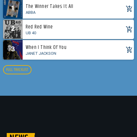
The Winner Takes It All
1
add_shopping_cart
ABBA
Red Red Wine
2
add_shopping_cart
UB 40
When I Think Of You
3
add_shopping_cart
JANET JACKSON
FULL TRACKLIST