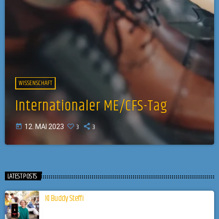
WISSENSCHAFT
Internationaler ME/CFS-Tag
3
3
today
12. MAI 2023
LATEST POSTS
KI Buddy Steffi