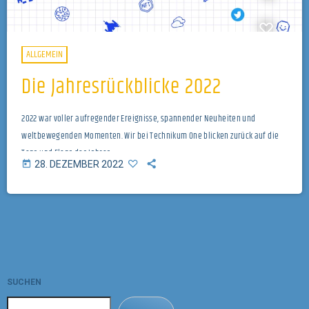
ALLGEMEIN
Die Jahresrückblicke 2022
2022 war voller aufregender Ereignisse, spannender Neuheiten und
weltbewegenden Momenten. Wir bei Technikum One blicken zurück auf die
Tops und Flops des Jahres.
today
28. DEZEMBER 2022
SUCHEN