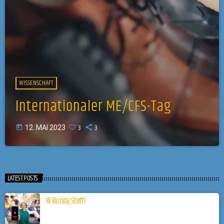
WISSENSCHAFT
Internationaler ME/CFS-Tag
3
3
today
12. MAI 2023
LATEST POSTS
KI Buddy Steffi