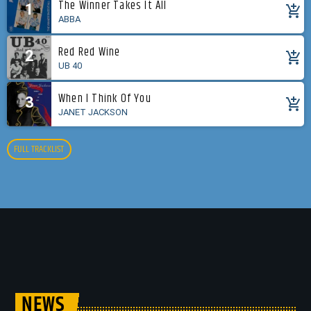
The Winner Takes It All
1
add_shopping_cart
ABBA
Red Red Wine
2
add_shopping_cart
UB 40
When I Think Of You
3
add_shopping_cart
JANET JACKSON
FULL TRACKLIST
NEWS