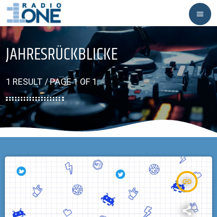
menu
JAHRESRÜCKBLICKE
1 RESULT / PAGE 1 OF 1
insert_link