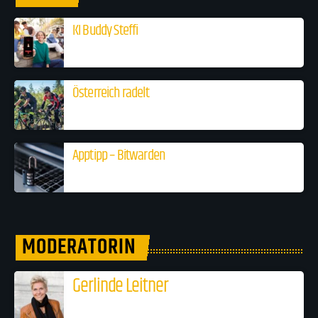
KI Buddy Steffi
Österreich radelt
Apptipp – Bitwarden
MODERATORIN
Gerlinde Leitner