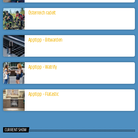
Österreich radelt
Apptipp – Bitwarden
Apptipp – Watrify
Apptipp – Flatastic
CURRENT SHOW