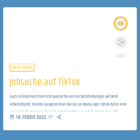
insert_link
SOCIAL MEDIA
Jobsuche auf TikTok
Auch in Österreich herrscht weiterhin ein Fachkräftemangel auf dem
Arbeitsmarkt. Könnte ausgerechnet die Social Media App TikTok dafür eine
Lösung liefern? Wieso die Gen-Z dort nicht nur nach Tanzvideos sucht,
today
18. FEBER 2022
verraten wir in unserem Beitrag. https://soundcloud.com/user-
992322848/jobsuche-auf-tiktok