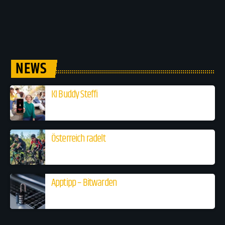
NEWS
KI Buddy Steffi
Österreich radelt
Apptipp – Bitwarden