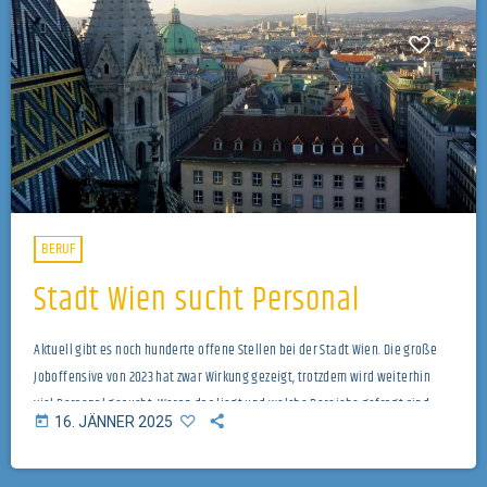
BERUF
Stadt Wien sucht Personal
Aktuell gibt es noch hunderte offene Stellen bei der Stadt Wien. Die große
Joboffensive von 2023 hat zwar Wirkung gezeigt, trotzdem wird weiterhin
viel Personal gesucht. Woran das liegt und welche Bereiche gefragt sind,
today
16. JÄNNER 2025
erfährt Redakteur Mario Toifl im Gespräch mit der Personaldirektion der
Stadt Wien, Bianca Hammer.