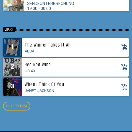
SENDEUNTERBRECHUNG.
19:00 - 00:00
CHART
The Winner Takes It All
1
add_shopping_cart
ABBA
Red Red Wine
2
add_shopping_cart
UB 40
When I Think Of You
3
add_shopping_cart
JANET JACKSON
FULL TRACKLIST