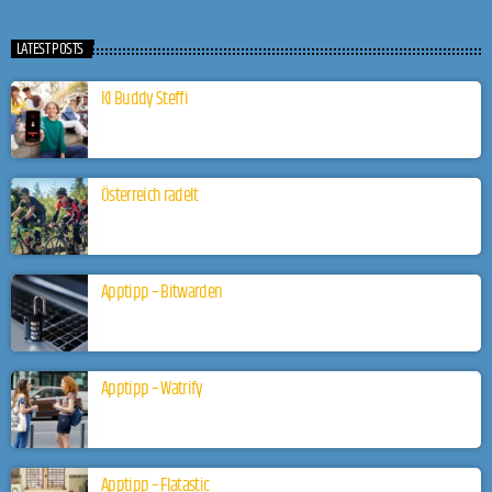
LATEST POSTS
KI Buddy Steffi
Österreich radelt
Apptipp – Bitwarden
Apptipp – Watrify
Apptipp – Flatastic