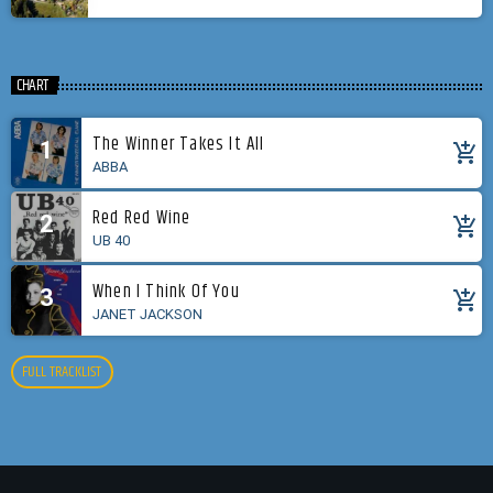
CHART
The Winner Takes It All
1
add_shopping_cart
ABBA
Red Red Wine
2
add_shopping_cart
UB 40
When I Think Of You
3
add_shopping_cart
JANET JACKSON
FULL TRACKLIST