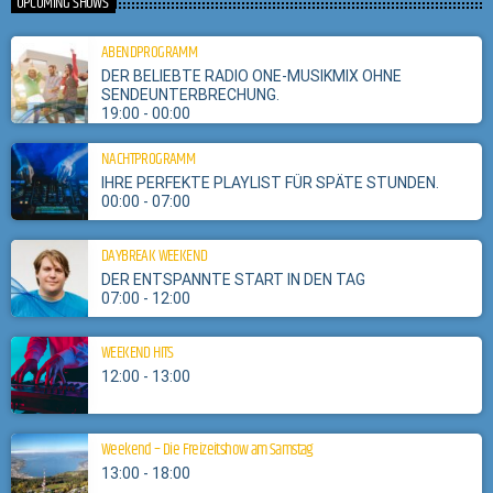
UPCOMING SHOWS
Kim Wilde präsentiert jeden Freitag ab 15h die besten Pop und Rock Songs
ABENDPROGRAMM
aus den 80ern.
DER BELIEBTE RADIO ONE-MUSIKMIX OHNE
SENDEUNTERBRECHUNG.
19:00 - 00:00
NACHTPROGRAMM
IHRE PERFEKTE PLAYLIST FÜR SPÄTE STUNDEN.
00:00 - 07:00
DAYBREAK WEEKEND
DER ENTSPANNTE START IN DEN TAG
07:00 - 12:00
WEEKEND HITS
12:00 - 13:00
Weekend – Die Freizeitshow am Samstag
13:00 - 18:00