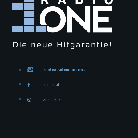
studio@radiotechnikum.at
radioone.at
radioone_at