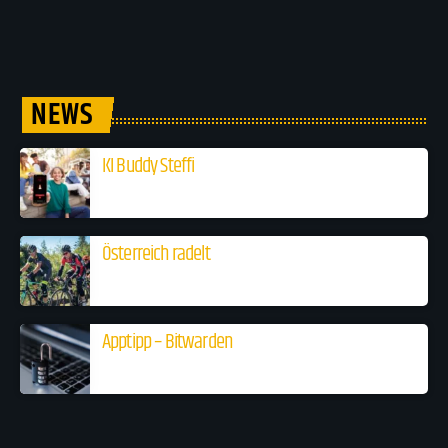
NEWS
KI Buddy Steffi
Österreich radelt
Apptipp – Bitwarden