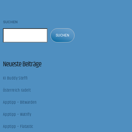
Ermüdungsgefühl von Teilnehmenden untersucht. René Riedl, Professor an
der FH […]
SUCHEN
SUCHEN
Neueste Beiträge
KI Buddy Steffi
Österreich radelt
Apptipp – Bitwarden
Apptipp – Watrify
Apptipp – Flatastic