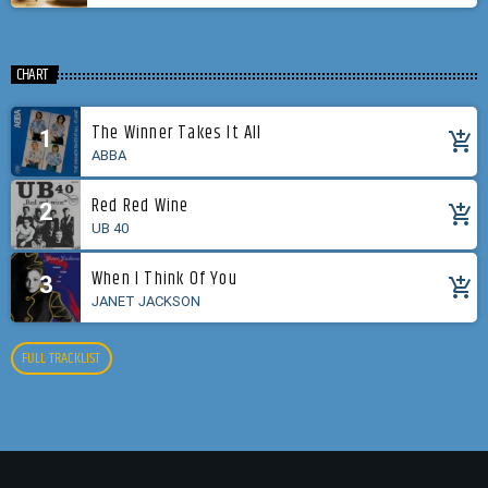
CHART
The Winner Takes It All
1
add_shopping_cart
ABBA
Red Red Wine
2
add_shopping_cart
UB 40
When I Think Of You
3
add_shopping_cart
JANET JACKSON
FULL TRACKLIST