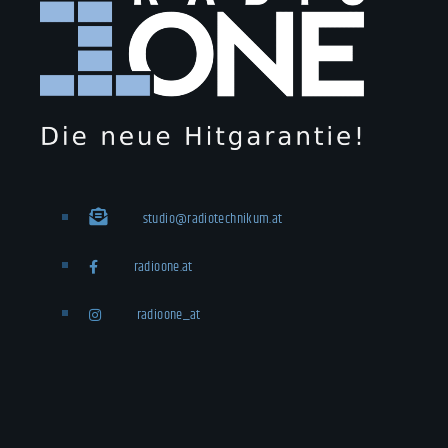
studio@radiotechnikum.at
radioone.at
radioone_at