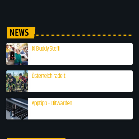
NEWS
KI Buddy Steffi
Österreich radelt
Apptipp – Bitwarden