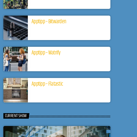
Apptipp – Bitwarden
Apptipp – Watrify
Apptipp – Flatastic
CURRENT SHOW