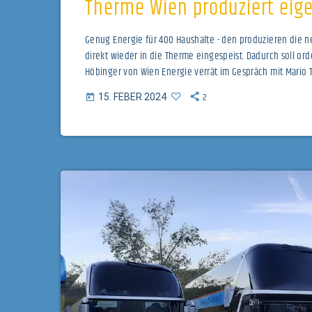
Therme Wien produziert eig
Genug Energie für 400 Haushalte - den produzieren die 
direkt wieder in die Therme eingespeist. Dadurch soll ord
Höbinger von Wien Energie verrät im Gespräch mit Mario 
Energie/Max Kropitz
2
15. FEBER 2024
today