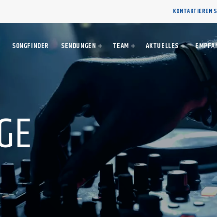
KONTAKTIEREN S
SONGFINDER
SENDUNGEN
TEAM
AKTUELLES
EMPFA
GE