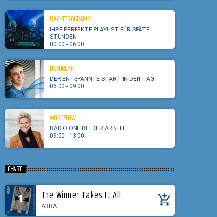
NACHTPROGRAMM
IHRE PERFEKTE PLAYLIST FÜR SPÄTE
STUNDEN.
00:00 - 06:00
DAYBREAK
DER ENTSPANNTE START IN DEN TAG
06:00 - 09:00
WORKFLOW
RADIO ONE BEI DER ARBEIT
09:00 - 13:00
CHART
The Winner Takes It All
1
add_shopping_cart
ABBA