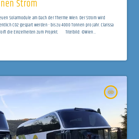
enen Strom
neuen Solarmodule am Dach der Therme Wien. Der Strom wird
entlich CO2 gespart werden - bis zu 4000 Tonnen pro Jahr. Clarissa
Toifl die Einzelheiten zum Projekt. Titelbild: ©Wien
insert_link