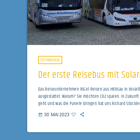
TECHNOLOGIE
Der erste Reisebus mit Sola
Das Reiseunternehmen RiGel Reisen aus Hittisau in Vorar
ausgestattet. Warum? Sie möchten CO2 sparen. In Zukunft
geht und was die Panele bringen hat uns Richard Stöckle
Reisen GmbH
30. MAI 2023
today