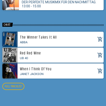
DER PERFEKTE MUSIKMIX FÜR DEN NACHMITTAG.
13:00 - 15:00
CHART
The Winner Takes It All
1
add_shopping_cart
ABBA
Red Red Wine
2
add_shopping_cart
UB 40
When I Think Of You
3
add_shopping_cart
JANET JACKSON
FULL TRACKLIST