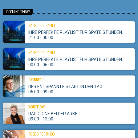
close
Der Kult der 80er.
UPCOMING SHOWS
Kim Wilde präsentiert jeden Freitag ab 15h die besten Pop und Rock Songs
NACHTPROGRAMM
aus den 80ern.
IHRE PERFEKTE PLAYLIST FÜR SPÄTE STUNDEN.
21:00 - 00:00
NACHTPROGRAMM
IHRE PERFEKTE PLAYLIST FÜR SPÄTE STUNDEN.
00:00 - 06:00
DAYBREAK
DER ENTSPANNTE START IN DEN TAG
06:00 - 09:00
WORKFLOW
RADIO ONE BEI DER ARBEIT
09:00 - 13:00
ROCK & POP IM JOB