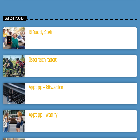
LATEST POSTS
KI Buddy Steffi
Österreich radelt
Apptipp – Bitwarden
Apptipp – Watrify