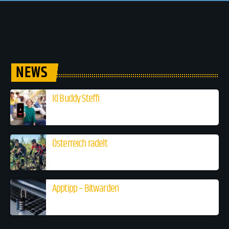
NEWS
KI Buddy Steffi
Österreich radelt
Apptipp – Bitwarden