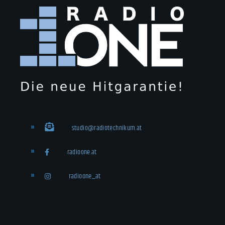
studio@radiotechnikum.at
radioone.at
radioone_at