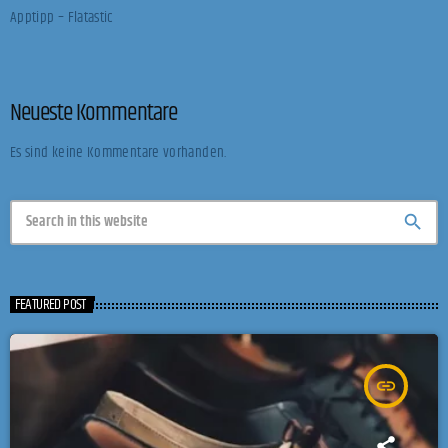
Apptipp – Flatastic
Neueste Kommentare
Es sind keine Kommentare vorhanden.
search
FEATURED POST
insert_link