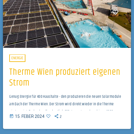
ENERGIE
Therme Wien produziert eigenen
Strom
Genug Energie für 400 Haushalte - den produzieren die neuen Solarmodule
am Dach der Therme Wien. Der Strom wird direkt wieder in die Therme
eingespeist. Dadurch soll ordentlich CO2 gespart werden - bis zu 4000
2
today
15. FEBER 2024
Tonnen pro Jahr. Clarissa Höbinger von Wien Energie verrät im Gespräch mit
Mario Toifl die Einzelheiten zum Projekt. Titelbild: ©Wien Energie/Max
Kropitz