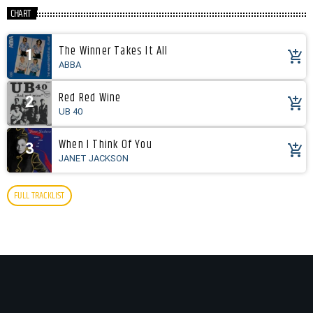
CHART
The Winner Takes It All
1
add_shopping_cart
ABBA
Red Red Wine
2
add_shopping_cart
UB 40
When I Think Of You
3
add_shopping_cart
JANET JACKSON
FULL TRACKLIST