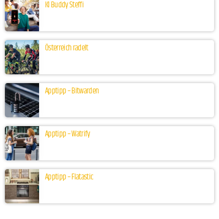
KI Buddy Steffi
Österreich radelt
Apptipp – Bitwarden
Apptipp – Watrify
Apptipp – Flatastic