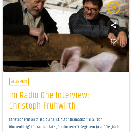
insert_link
ALLGEMEIN
Im Radio One Interview:
Christoph Frühwirth
Christoph Frühwirth ist Journalist, Autor, Dramatiker (u. a. "Der
Blunzenkönig" für Karl Merkatz, „Der Bockerer“), Regisseur (u. a. "Die „Bäsle-