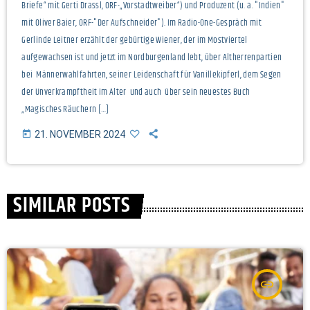
Briefe“ mit Gerti Drassl, ORF-„Vorstadtweiber“) und Produzent (u. a. "Indien"
mit Oliver Baier, ORF-"Der Aufschneider"). Im Radio-One-Gespräch mit
Gerlinde Leitner erzählt der gebürtige Wiener, der im Mostviertel
aufgewachsen ist und jetzt im Nordburgenland lebt, über Altherrenpartien
bei Männerwahlfahrten, seiner Leidenschaft für Vanillekipferl, dem Segen
der Unverkrampftheit im Alter und auch über sein neuestes Buch
„Magisches Räuchern […]
today
21. NOVEMBER 2024
SIMILAR POSTS
insert_link