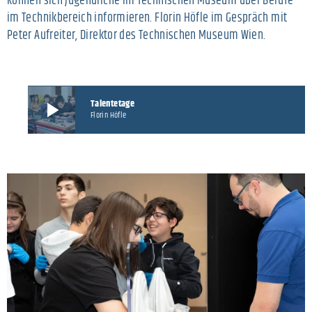
können sich Jugendliche im Technischen Museum über Berufe
im Technikbereich informieren. Florin Höfle im Gespräch mit
Peter Aufreiter, Direktor des Technischen Museum Wien.
Talentetage
play_arrow
Florin Höfle