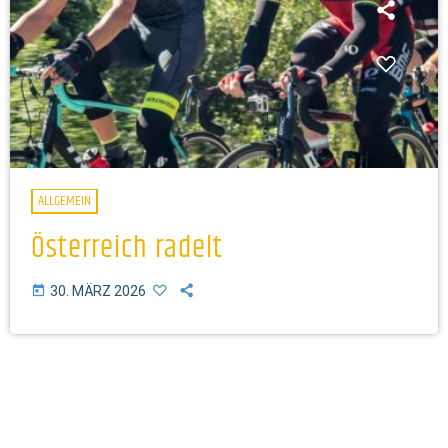
ALLGEMEIN
Österreich radelt
today
30. MÄRZ 2026