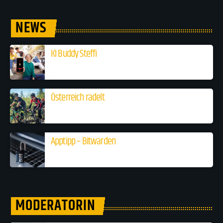
NEWS
KI Buddy Steffi
Österreich radelt
Apptipp – Bitwarden
MODERATORIN