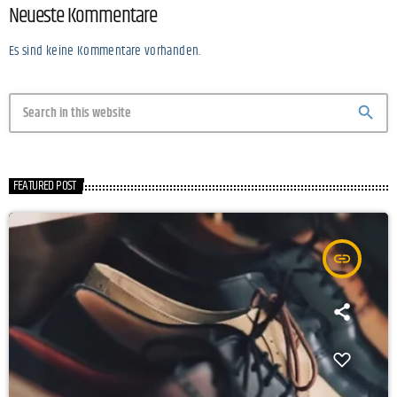
Neueste Kommentare
Es sind keine Kommentare vorhanden.
search
FEATURED POST
insert_link