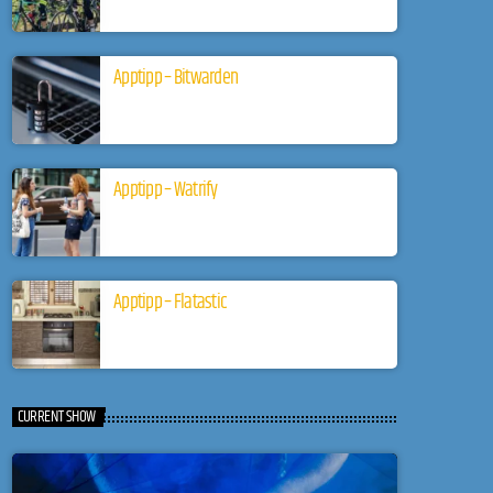
Apptipp – Bitwarden
Apptipp – Watrify
Apptipp – Flatastic
CURRENT SHOW