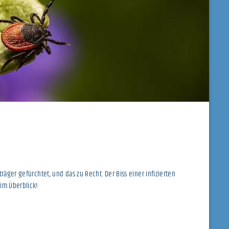
räger gefürchtet, und das zu Recht. Der Biss einer infizierten
im Überblick!