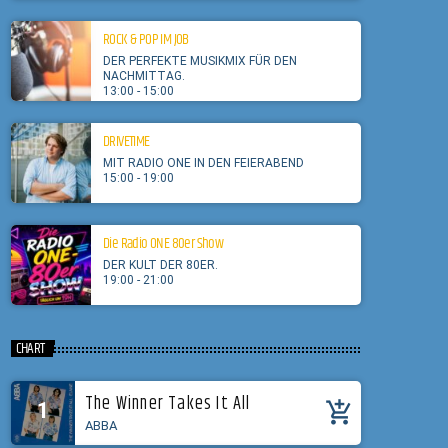
ROCK & POP IM JOB
DER PERFEKTE MUSIKMIX FÜR DEN
NACHMITTAG.
13:00 - 15:00
DRIVETIME
MIT RADIO ONE IN DEN FEIERABEND
15:00 - 19:00
Die Radio ONE 80er Show
DER KULT DER 80ER.
19:00 - 21:00
CHART
The Winner Takes It All
1
add_shopping_cart
ABBA